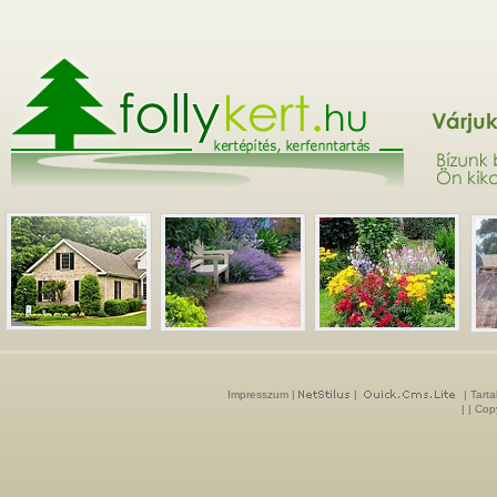
Impresszum
|
|
| Tarta
| | Cop