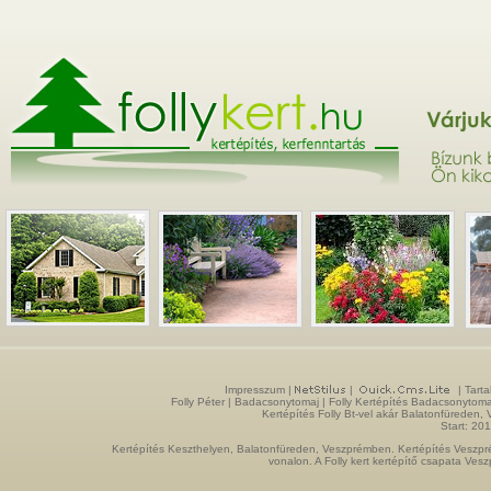
Impresszum
|
|
| Tarta
Folly Péter | Badacsonytomaj |
Folly Kertépítés
Badacsonytoma
Kertépítés Folly Bt-vel akár Balatonfüreden
Start: 20
Kertépítés Keszthelyen, Balatonfüreden, Veszprémben. Kertépítés Veszpré
vonalon. A Folly kert kertépítő csapata Ves