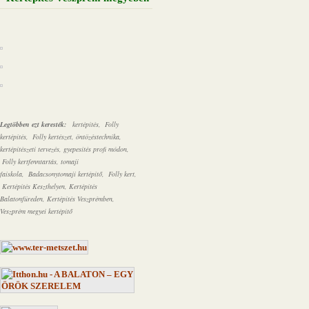
Legtöbben ezt keresték:
kertépítés, Folly
kertépítés, Folly kertészet, öntözéstechnika,
kertépítészeti tervezés, gyepesítés profi módon,
Folly kertfenntartás,
tomaji
faiskola,
Badacsonytomaji kertépítő, Folly kert,
Kertépítés Keszthelyen, Kertépítés
Balatonfüreden, Kertépítés Veszprémben,
Veszprém megyei kertépítő