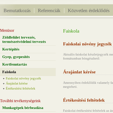
Bemutatkozás
Referenciák
Közvetlen érdeklődés
Menüsor
Faiskola
Zöldfelület tervezés,
természetvédelmi tervezés
Faiskolai növény jegyzék
Kertépítés
Aktuális faiskolai készletjegyzék me
Gyep, gyepesítés
formátumban böngészhető.
Kertfenntartás
Árajánlat kérése
Faiskola
Faiskolai növény jegyzék
Amennyiben érdeklődik valamely fais
Árajánlat kérése
megteheti.
Értékesítési feltételek
Értékesítési feltételek
További tevékenységeink
Munkagépek bérbeadása
Faiskolai értékesítési feltételek az ár