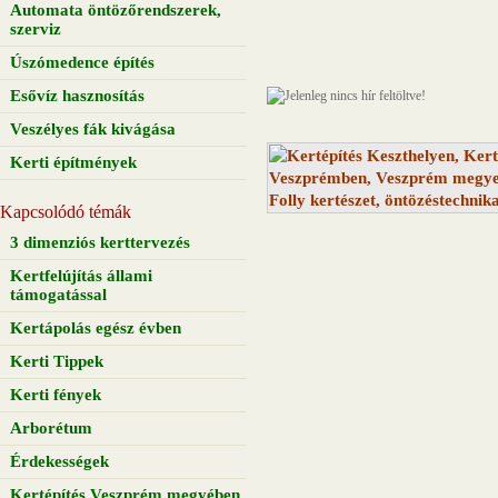
Automata öntözőrendszerek,
szerviz
Úszómedence építés
Esővíz hasznosítás
Veszélyes fák kivágása
Kerti építmények
Kapcsolódó témák
3 dimenziós kerttervezés
Kertfelújítás állami
támogatással
Kertápolás egész évben
Kerti Tippek
Kerti fények
Arborétum
Érdekességek
Kertépítés Veszprém megyében