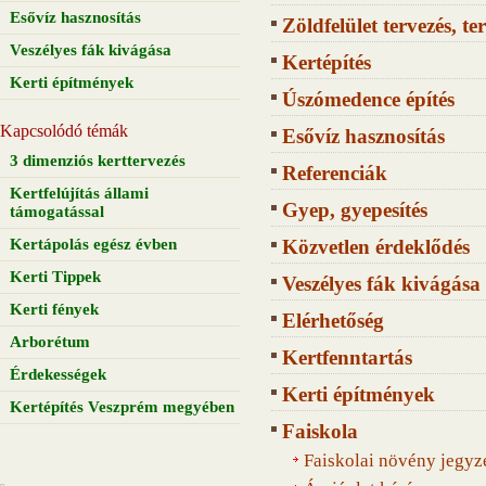
Esővíz hasznosítás
Zöldfelület tervezés, t
Veszélyes fák kivágása
Kertépítés
Kerti építmények
Úszómedence építés
Kapcsolódó témák
Esővíz hasznosítás
3 dimenziós kerttervezés
Referenciák
Kertfelújítás állami
Gyep, gyepesítés
támogatással
Kertápolás egész évben
Közvetlen érdeklődés
Kerti Tippek
Veszélyes fák kivágása
Kerti fények
Elérhetőség
Arborétum
Kertfenntartás
Érdekességek
Kerti építmények
Kertépítés Veszprém megyében
Faiskola
Faiskolai növény jegyz