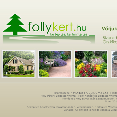
Impresszum
|
|
| Tart
Folly Péter | Badacsonytomaj |
Folly Kertépítés
Badacsonytoma
Kertépítés Folly Bt-vel akár Balatonfüreden
Start: 20
Kertépítés Keszthelyen, Balatonfüreden, Veszprémben. Kertépítés Veszpré
vonalon. A Folly kert kertépítő csapata Ves