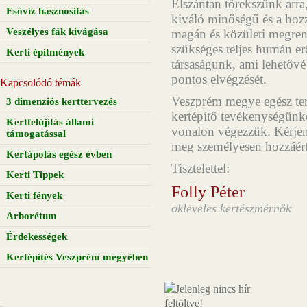
Elszántan törekszünk arra
Esővíz hasznosítás
kiváló minőségű és a hoz
Veszélyes fák kivágása
magán és közületi megrend
szükséges teljes humán er
Kerti építmények
társaságunk, ami lehetővé
pontos elvégzését.
Kapcsolódó témák
Veszprém megye egész terü
3 dimenziós kerttervezés
kertépítő tevékenységünk
Kertfelújítás állami
vonalon végezzük. Kérjen
támogatással
meg személyesen hozzáért
Kertápolás egész évben
Tisztelettel:
Kerti Tippek
Folly Péter
Kerti fények
okleveles kertészmérnök
Arborétum
Érdekességek
Kertépítés Veszprém megyében