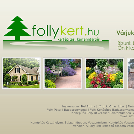
Impresszum
|
|
| Tart
Folly Péter | Badacsonytomaj |
Folly Kertépítés
Badacsonytoma
Kertépítés Folly Bt-vel akár Balatonfüreden
Start: 20
Kertépítés Keszthelyen, Balatonfüreden, Veszprémben. Kertépítés Veszpré
vonalon. A Folly kert kertépítő csapata Ves