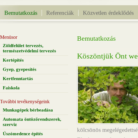
Bemutatkozás
Referenciák
Közvetlen érdeklődés
Menüsor
Bemutatkozás
Zöldfelület tervezés,
természetvédelmi tervezés
Köszöntjük Önt we
Kertépítés
Gyep, gyepesítés
Kertfenntartás
Faiskola
További tevékenységeink
Munkagépek bérbeadása
Automata öntözőrendszerek,
szerviz
kölcsönös megelégedettség
Úszómedence építés